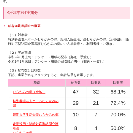
す。
令和2年9月実施分
顧客満足度調査の概要
（１）対象者
特別養護老人ホームむらかみの郷、短期入所生活介護むらかみの郷、定期巡回・随
時対応型訪問介護看護むらかみの郷のご入居者様・ご利用者様・ご家族。
（２）実施期間
令和2年9月上旬：アンケート用紙の配布（郵送・手渡し）
令和2年9月末日：アンケート用紙の回収締め切り（郵送・手渡し）
（３）配布数と回収数
下記、事業所名をクリックすると、集計結果を表示します。
種別
配布数
回収数
回収率
47
32
68.1%
むらかみの郷（全体）
特別養護老人ホームむらかみの
29
21
72.4%
郷
10
7
70.0%
短期入所生活介護むらかみの郷
定期巡回・随時対応型訪問介護
8
4
50.0%
看護
むらかみの郷