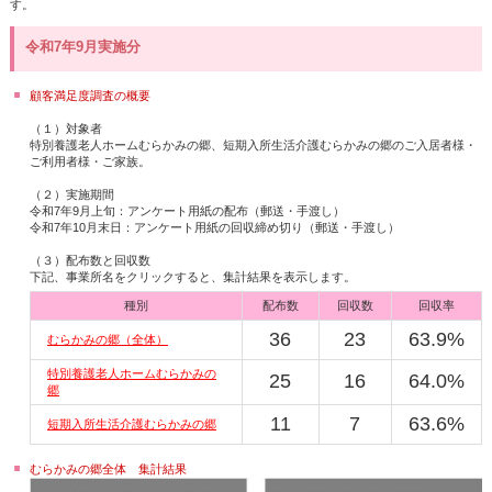
す。
令和7年9月実施分
顧客満足度調査の概要
（１）対象者
特別養護老人ホームむらかみの郷、短期入所生活介護むらかみの郷のご入居者様・
ご利用者様・ご家族。
（２）実施期間
令和7年9月上旬：アンケート用紙の配布（郵送・手渡し）
令和7年10月末日：アンケート用紙の回収締め切り（郵送・手渡し）
（３）配布数と回収数
下記、事業所名をクリックすると、集計結果を表示します。
種別
配布数
回収数
回収率
36
23
63.9%
むらかみの郷（全体）
特別養護老人ホームむらかみの
25
16
64.0%
郷
11
7
63.6%
短期入所生活介護むらかみの郷
むらかみの郷全体 集計結果