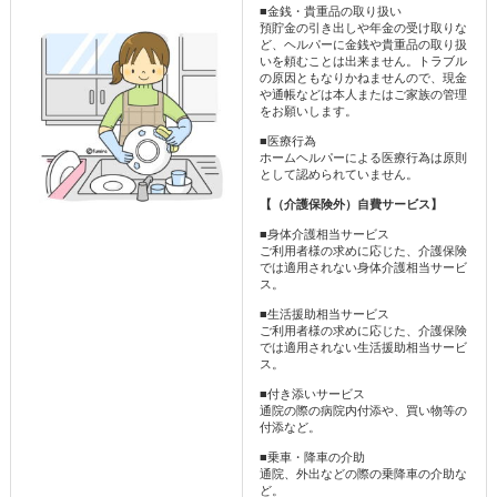
■金銭・貴重品の取り扱い
預貯金の引き出しや年金の受け取りな
ど、ヘルパーに金銭や貴重品の取り扱
いを頼むことは出来ません。トラブル
の原因ともなりかねませんので、現金
や通帳などは本人またはご家族の管理
をお願いします。
■医療行為
ホームヘルパーによる医療行為は原則
として認められていません。
【（介護保険外）自費サービス】
■身体介護相当サービス
ご利用者様の求めに応じた、介護保険
では適用されない身体介護相当サービ
ス。
■生活援助相当サービス
ご利用者様の求めに応じた、介護保険
では適用されない生活援助相当サービ
ス。
■付き添いサービス
通院の際の病院内付添や、買い物等の
付添など。
■乗車・降車の介助
通院、外出などの際の乗降車の介助な
ど。