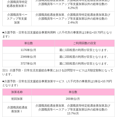
介護職員処遇改善加算、介護職員等特定処遇改善加算及び
介護職員等特定
介護職員等ベースアップ等支援加算以外の総単位数の
処遇改善加算Ⅱ
4.2%/月
介護職員等ベー
介護職員処遇改善加算、介護職員等特定処遇改善加算及び
スアップ等支援
介護職員等ベースアップ等支援加算以外の総単位数の
加算
2.4%/月
■介護予防・日常生活支援総合事業利用料（八千代市の事業所は1単位=10.70円となり
ます）
単位数
ご利用回数の目安
1176単位/月
週に1回程度の利用が目安となります。
2349単位/月
週に2回程度の利用が目安となります。
3727単位/月
週に3回程度の利用が目安となります。
注1）介護予防・日常生活支援総合事業における訪問型サービスは月額定額制となって
います。
■介護予防・日常生活支援総合事業加算サービス（八千代市の事業所は1単位=10.70円
となります）
加算名称
単位数
初回加算
200単位/月
介護職員処遇改善加算、介護職員等特定処遇改善加算及び
介護職員処遇改
介護職員等ベースアップ等支援加算以外の総単位数の
善加算Ⅰ
13.7%/月