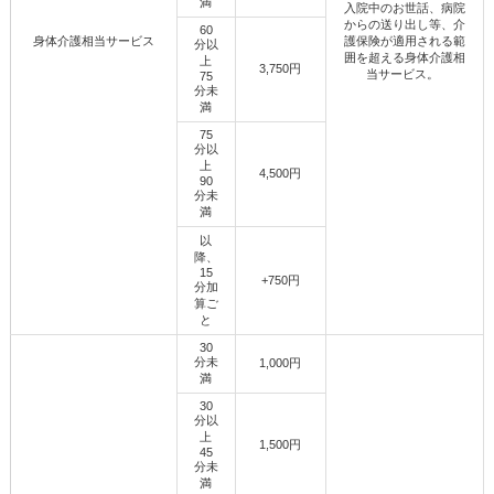
満
入院中のお世話、病院
からの送り出し等、介
60
身体介護相当サービス
護保険が適用される範
分以
囲を超える身体介護相
上
3,750円
当サービス。
75
分未
満
75
分以
上
4,500円
90
分未
満
以
降、
15
+750円
分加
算ご
と
30
分未
1,000円
満
30
分以
上
1,500円
45
分未
満