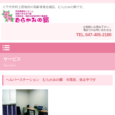
八千代市村上団地内の高齢者複合施設。むらかみの郷です。
お気軽にお尋ね下さい。
電話でのお問い合わせは
TEL.047-405-2180
サービス
Service
ヘルパーステーション むらかみの郷 ※現在、休止中です