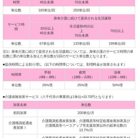
時間
45分未満
70分未満
単位数
183単位/回
250単位/回
身体介護に続けて提供される生活援助
サービス時
生活援助45分以
20分以上
間
上
70分以上
45分未満
70分未満
単位数
67単位/回
133単位/回
199単位/回
注1）身体介護に続けて提供される生活援助については、身体介護のサービス時間の単
位数に票の単位数を加えた単位数が1回のサービス単位数となります。
■提供時間による割り増し（以下の時間帯については、割増料金が加算されます）
早朝
夜間
深夜
時間帯
（6時～8時）
（18時～22時）
（22時～6時）
単位数
25%増
25%増
50%増
■介護保険加算サービス（八千代市の事業所は1単位=10.70円となります）
加算名称
単位数
初回加算
200単位/月
介護職員処遇改善加算、介護職員等特定処遇改善加算及び
介護職員処遇改
介護職員等ベースアップ等支援加算以外の総単位数の
善加算Ⅰ
13.7%/月