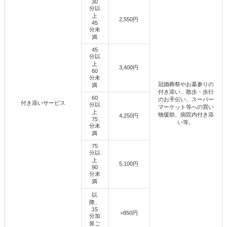
30
分以
上
2,550円
45
分未
満
45
分以
上
3,400円
60
分未
冠婚葬祭やお墓参りの
満
付き添い、散歩・歩行
60
のお手伝い、スーパー
付き添いサービス
分以
マーケット等への買い
上
物援助、病院内付き添
4,250円
75
い等。
分未
満
75
分以
上
5,100円
90
分未
満
以
降、
15
+850円
分加
算ご