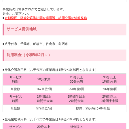
事業所の日常をブログでご紹介しています。
是非、ご覧下さい。
■
定期巡回・随時対応型訪問介護看護・訪問介護の情報発信
サービス提供地域
■八千代市、千葉市、船橋市、佐倉市、印西市
利用料金（令和5年2月～）
■身体介護利用料（八千代市の事業所は1単位=10.70円となります）
サービス
20分以上
30分以上
20分未満
時間
30分未満
1時間未満
単位数
167単位/回
250単位/回
396単位/回
サービス
1時間以上
1時間半以上
2時間以上
時間
1時間半未満
2時間未満
2時間半未満
単位数
579単位/回
以降、25分毎に+84単位
■生活援助利用料（八千代市の事業所は1単位=10.70円となります）
サービス
20分以上
45分以上