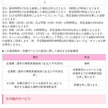
と
注1）提供時間を7分以上超過した場合は切上げとなり、1段階上の料金となります。
注2）提供時間を7分未満超過した場合は切捨てとなり、所定時間の料金となります。
注3）2人の訪問介護員等によるサービスについては、所定金額の200/100を乗じた金額
となります。
注4）夜間（18:00～22:00）又は早朝（6:00～8:00）の時間帯は、所定金額の25/100を
加えた金額となります。
注5）深夜（22:00～6:00）の時間帯は、所定金額の50/100を加えた金額となります。
注6）年末年始（12月30日～1月3日）は、所定金額の25/100を加えた金額となります。
注7）キャンセルの際は、キャンセル料として予定していた当該サービス金額の50/100
の金額をご請求します。尚、予定開始時間24時間以内の場合においては、キャンセル料
は発生しません。
■（介護保険外）自費サービスの提供に際して発生する別途費用
費目
料金
交通費（通常の事業実施地域である八千代市内）
無料
当事業所からサービス提
交通費（通常の事業実施地域である八千代市以
供場所までの実費相当額
外）
を申し受けます。
その他、自費介護サービスを提供するにあたり、
実費を申し受けます。
発生する施設入場料や駐車場料金等
その他のサービス