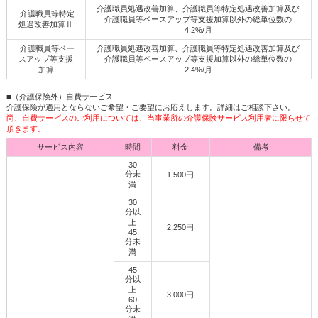
介護職員処遇改善加算、介護職員等特定処遇改善加算及び
介護職員等特定
介護職員等ベースアップ等支援加算以外の総単位数の
処遇改善加算Ⅱ
4.2%/月
介護職員等ベー
介護職員処遇改善加算、介護職員等特定処遇改善加算及び
スアップ等支援
介護職員等ベースアップ等支援加算以外の総単位数の
加算
2.4%/月
■（介護保険外）自費サービス
介護保険が適用とならないご希望・ご要望にお応えします。詳細はご相談下さい。
尚、自費サービスのご利用については、当事業所の介護保険サービス利用者に限らせて
頂きます。
サービス内容
時間
料金
備考
30
分未
1,500円
満
30
分以
上
2,250円
45
分未
満
45
分以
上
3,000円
60
分未