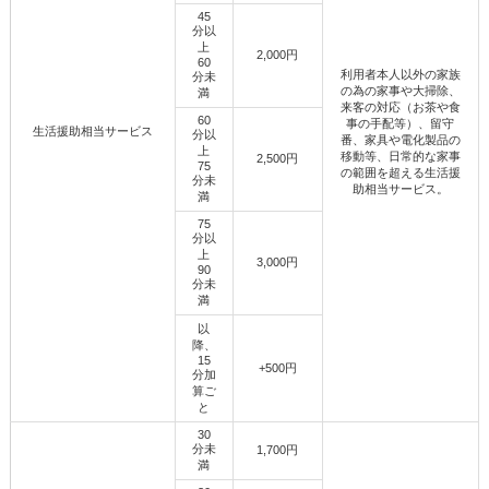
45
分以
上
2,000円
60
利用者本人以外の家族
分未
の為の家事や大掃除、
満
来客の対応（お茶や食
60
事の手配等）、留守
生活援助相当サービス
分以
番、家具や電化製品の
上
移動等、日常的な家事
2,500円
75
の範囲を超える生活援
分未
助相当サービス。
満
75
分以
上
3,000円
90
分未
満
以
降、
15
+500円
分加
算ご
と
30
分未
1,700円
満