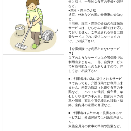
受け取り、一般的な食事の準備や調理
など。
■乗車・降車の介助
通院、外出などの際の乗降車の介助な
ど。
※現在、乗車・降車の介助の介護保険
サービスは、むらかみの郷では対応し
ておりません。ご希望される場合は自
費サービスでのご提供になりますの
で、ご相談下さい。
【介護保険では利用出来ないサービ
ス】
以下のようなサービスは介護保険では
利用出来ません。一部、自費サービス
で対応可能なものもありますので、詳
しくはご相談下さい。
■ご利用者様の為に提供されるサービ
スであっても、介護保険では利用出来
ません。来客の応対（お茶や食事の手
配など）、ペットの世話、留守番、草
むしりや花木の手入れ、自家用車の洗
車や清掃、家具や電気器具の移動・修
繕、室内外の家屋の修理など。
■ご利用者様以外の為に提供されるサ
ービスは、介護保険では利用出来ませ
ん。
家族全員分の食事の準備や洗濯など。