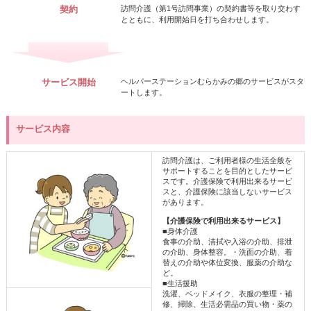
契約
訪問介護（第1号訪問事業）の契約書等を取り交わす
とともに、利用開始日を打ち合わせします。
サービス開始
ヘルパーステーションむらかみの郷のサービスがスタ
ートします。
サービス内容
訪問介護は、ご利用者様の生活全般を
サポートすることを目的としたサービ
スです。介護保険で利用出来るサービ
スと、介護保険に該当しないサービス
があります。
【介護保険で利用出来るサービス】
■身体介護
食事の介助、清拭や入浴の介助、排泄
の介助、身体整容。・洗面の介助、着
替えの介助や体位変換、服薬の介助な
ど。
■生活援助
洗濯、ベッドメイク、衣服の整理・補
修、掃除、生活必需品の買い物・薬の