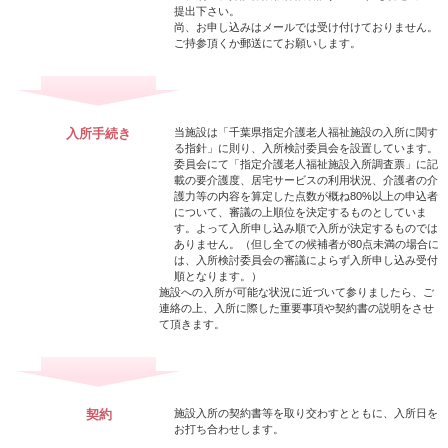
提出下さい。
尚、お申し込みはメールでは受け付けておりません。
ご持参頂くか郵送にてお願いします。
入所手続き
当施設は「千葉県指定介護老人福祉施設の入所に関す
る指針」に則り、入所検討委員会を設置しています。
委員会にて「指定介護老人福祉施設入所調査票」に記
載の要介護度、居宅サービスの利用状況、介護者の介
護力等の内容を算定した点数が概ね80%以上の申込者
について、審議の上順位を決定するものとしていま
す。よって入所申し込み順で入所が決定するものでは
ありません。（但し全ての候補者が80点未満の場合に
は、入所検討委員会の審議によらず入所申し込み受付
順となります。）
施設への入所が可能な状況に近づいて参りましたら、ご
連絡の上、入所に際した重要事項や契約書の説明をさせ
て頂きます。
契約
施設入所の契約書等を取り交わすとともに、入所日を
お打ち合わせします。