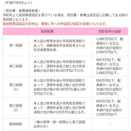
（平成27年8月より）
（居住費・食費減免制度）
市町村より負担限度認定を受けている場合、居住費・食費は認定証に記載してある額が
負担額となります。
負担限度認定証の交付は、事前に市への申請及び認定が必要となります。
負担階層
預貯金等の金額
1,000万円以下。配
本人及び世帯全員が市民税非課税で
偶者がいる方は、
第一段階
あって、老齢福祉年金受給者または
夫婦の合計金額が
生活保護受給者。
2,000万円以下。
650万円以下。配
本人及び世帯全員が市民税非課税で
偶者がいる方は、
第二段階
あって、課税年金収入額と合計所得
夫婦の合計金額が
金額の合計額が82.65万円以下の方。
1,650万円以下。
本人及び世帯全員が市民税非課税で
550万円以下。配
第三段階
あって、課税年金収入額と合計所得
偶者がいる方は、
（1）
金額の合計額が82.65万円を越え120
夫婦の合計金額が
万円以下の方。
1,550万円以下。
500万円以下。配
本人及び世帯全員が市民税非課税で
第三段階
偶者がいる方は、
あって、課税年金収入額と合計所得
（2）
夫婦の合計金額が
金額の合計額が120万円を越える方。
1,500万円以下。
一般の世帯（第一段階から第三段階
第四段階
－
以外の方）