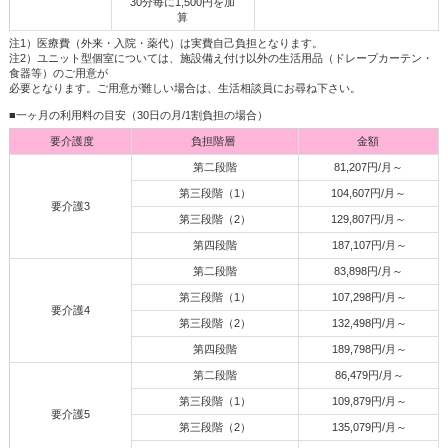
30分毎に1,500円を加
算
注1）医療費（外来・入院・薬代）は実費自己負担となります。
注2）ユニット型個室については、施設備え付け以外の生活用品（ドレープカーテン・
食器等）のご用意が
必要となります。ご用意が難しい場合は、生活相談員にお尋ね下さい。
■一ヶ月の利用料の目安（30日の月/1割負担の場合）
要介護度
負担階層
金額
第二段階
81,207円/月～
第三段階（1）
104,607円/月～
要介護3
第三段階（2）
129,807円/月～
第四段階
187,107円/月～
第二段階
83,898円/月～
第三段階（1）
107,298円/月～
要介護4
第三段階（2）
132,498円/月～
第四段階
189,798円/月～
第二段階
86,479円/月～
第三段階（1）
109,879円/月～
要介護5
第三段階（2）
135,079円/月～