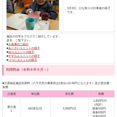
3月3日、ひな祭りの行事食の様子
です。
施設の日常をブログでご紹介しています。
是非、ご覧下さい。
■
お食事のご紹介
■
あじさいユニットの様子
■
ゆりユニットの様子
■
すずらんユニットの様子
■
つつじユニットの様子
利用料金（令和８年８月～）
■介護福祉施設利用料（八千代市の事業所は1単位=10.45円となります）及び居住費・
食費
介護度
単位数
居住費
食費
1,800円/日
（内訳）
要介護
682単位/日
3,000円/日
朝食530円
1
昼食635円
夕食635円