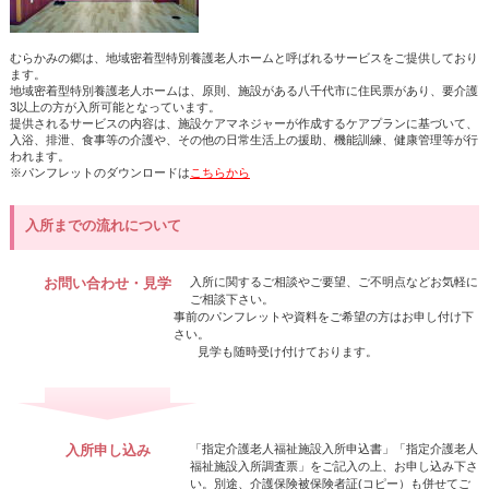
むらかみの郷は、地域密着型特別養護老人ホームと呼ばれるサービスをご提供しており
ます。
地域密着型特別養護老人ホームは、原則、施設がある八千代市に住民票があり、要介護
3以上の方が入所可能となっています。
提供されるサービスの内容は、施設ケアマネジャーが作成するケアプランに基づいて、
入浴、排泄、食事等の介護や、その他の日常生活上の援助、機能訓練、健康管理等が行
われます。
※パンフレットのダウンロードは
こちらから
入所までの流れについて
お問い合わせ・見学
入所に関するご相談やご要望、ご不明点などお気軽に
ご相談下さい。
事前のパンフレットや資料をご希望の方はお申し付け下
さい。
見学も随時受け付けております。
入所申し込み
「指定介護老人福祉施設入所申込書」「指定介護老人
福祉施設入所調査票」をご記入の上、お申し込み下さ
い。別途、介護保険被保険者証(コピー）も併せてご