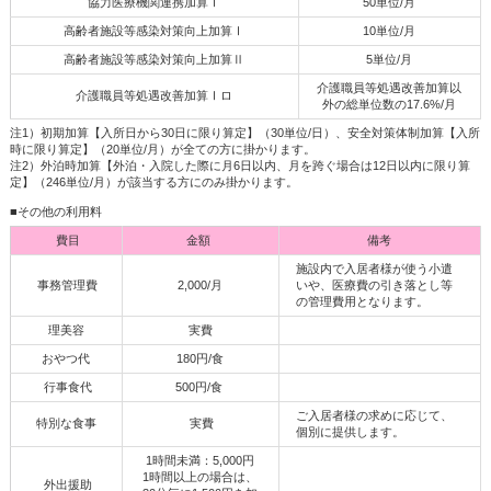
協力医療機関連携加算Ⅰ
50単位/月
高齢者施設等感染対策向上加算Ⅰ
10単位/月
高齢者施設等感染対策向上加算Ⅱ
5単位/月
介護職員等処遇改善加算以
介護職員等処遇改善加算Ⅰロ
外の総単位数の17.6%/月
注1）初期加算【入所日から30日に限り算定】（30単位/日）、安全対策体制加算【入所
時に限り算定】（20単位/月）が全ての方に掛かります。
注2）外泊時加算【外泊・入院した際に月6日以内、月を跨ぐ場合は12日以内に限り算
定】（246単位/月）が該当する方にのみ掛かります。
■その他の利用料
費目
金額
備考
施設内で入居者様が使う小遣
事務管理費
2,000/月
いや、医療費の引き落とし等
の管理費用となります。
理美容
実費
おやつ代
180円/食
行事食代
500円/食
ご入居者様の求めに応じて、
特別な食事
実費
個別に提供します。
1時間未満：5,000円
1時間以上の場合は、
外出援助