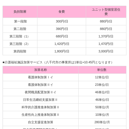
ユニット型個室居住
負担階層
食費
費
第一段階
300円/日
880円/日
第二段階
390円/日
880円/日
第三段階（1）
680円/日
1,370円/日
第三段階（2）
1,420円/日
1,470円/日
第四段階
1,800円/日
3,000円/日
■介護福祉施設加算サービス（八千代市の事業所は1単位=10.45円となります）
加算名称
単位数
看護体制加算Ⅰイ
12単位/日
看護体制加算Ⅱイ
23単位/日
夜間職員配置加算Ⅱイ
46単位//日
日常生活継続支援加算Ⅱ
46単位/日
科学的介護推進体制加算Ⅱ
50単位/月
生産性向上推進体制加算Ⅱ
10単位/月
自立支援促進加算
280単位/月