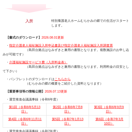
入所
特別養護老人ホームむらかみの郷での生活がスタート
します。
【書式のダウンロード】
2026.08.01更新
・
指定介護老人福祉施設入所申込書及び指定介護老人福祉施設入所調査票
（島田台拠点はなみずきと兼用の書類となります。複数施設のお申し込
みが可能です）
・
介護福祉施設サービス費（入所料金表）
（島田台拠点はなみずきと兼用の書類となります。利用料金の目安とし
て下さい）
・パンフレットのダウンロードは
こちらから
（むらかみの郷の概要をご紹介した資料となります）
【重要事項等の情報公開】
2026.07.13更新
・運営推進会議議事録（令和6年度）
第1回（令和6年5月13
第2回（令和6年7月8
第3回（令和6年9月9
日）
日）
日）
第4回（令和6年11月11
第5回（令和7年1月13
第6回（令和7年3月
日）
日）
10日）
・運営推進会議議事録（令和7年度）