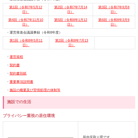
第1回（令和7年5月12
第2回（令和7年7月14
第3回（令和7年9月8
日）
日）
日）
第4回（令和7年11月10
第5回（令和8年1月12
第6回（令和8年3月9
日）
日）
日）
・運営推進会議議事録（令和8年度）
第1回（令和8年5月11
第2回（令和8年7月13
日）
日）
・
運営規程
・
契約書
・
契約書別紙
・
重要事項説明書
・
施設の概要及び苦情処理の体制等
施設での生活
プライバシー重視の居住環境
苑内見取り図です。