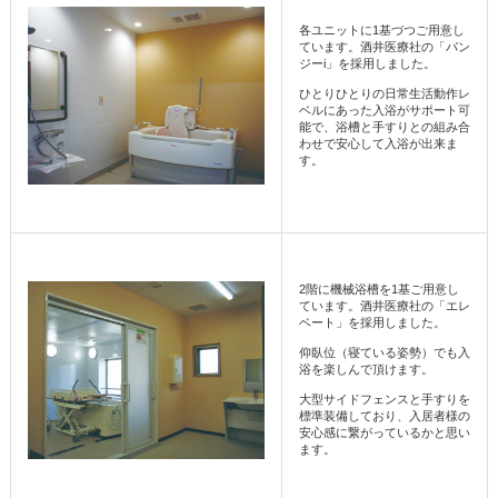
各ユニットに1基づつご用意し
ています。酒井医療社の「パン
ジーi」を採用しました。
ひとりひとりの日常生活動作レ
ベルにあった入浴がサポート可
能で、浴槽と手すりとの組み合
わせで安心して入浴が出来ま
す。
2階に機械浴槽を1基ご用意し
ています。酒井医療社の「エレ
ベート」を採用しました。
仰臥位（寝ている姿勢）でも入
浴を楽しんで頂けます。
大型サイドフェンスと手すりを
標準装備しており、入居者様の
安心感に繋がっているかと思い
ます。