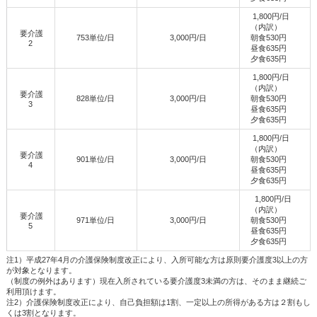
1,800円/日
（内訳）
要介護
753単位/日
3,000円/日
朝食530円
2
昼食635円
夕食635円
1,800円/日
（内訳）
要介護
828単位/日
3,000円/日
朝食530円
3
昼食635円
夕食635円
1,800円/日
（内訳）
要介護
901単位/日
3,000円/日
朝食530円
4
昼食635円
夕食635円
1,800円/日
（内訳）
要介護
971単位/日
3,000円/日
朝食530円
5
昼食635円
夕食635円
注1）平成27年4月の介護保険制度改正により、入所可能な方は原則要介護度3以上の方
が対象となります。
（制度の例外はあります）現在入所されている要介護度3未満の方は、そのまま継続ご
利用頂けます。
注2）介護保険制度改正により、自己負担額は1割、一定以上の所得がある方は２割もし
くは3割となります。