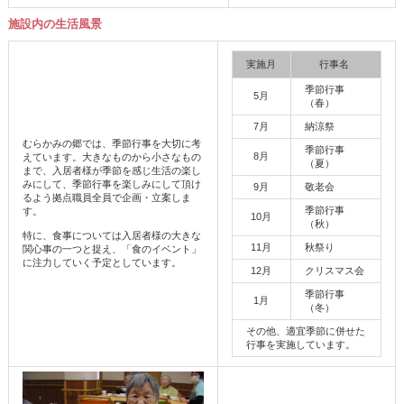
施設内の生活風景
実施月
行事名
季節行事
5月
（春）
7月
納涼祭
むらかみの郷では、季節行事を大切に考
季節行事
8月
えています。大きなものから小さなもの
（夏）
まで、入居者様が季節を感じ生活の楽し
みにして、季節行事を楽しみにして頂け
9月
敬老会
るよう拠点職員全員で企画・立案しま
季節行事
す。
10月
（秋）
特に、食事については入居者様の大きな
11月
秋祭り
関心事の一つと捉え、「食のイベント」
に注力していく予定としています。
12月
クリスマス会
季節行事
1月
（冬）
その他、適宜季節に併せた
行事を実施しています。