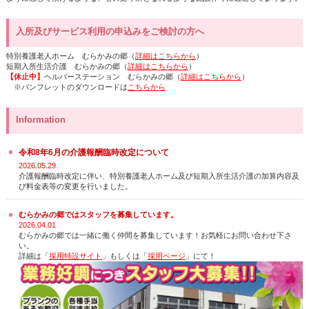
入所及びサービス利用の申込みをご検討の方へ
特別養護老人ホーム むらかみの郷（
詳細はこちらから
）
短期入所生活介護 むらかみの郷（
詳細はこちらから
）
【休止中】
ヘルパーステーション むらかみの郷（
詳細はこちらから
）
※パンフレットのダウンロードは
こちらから
Information
令和8年6月の介護報酬臨時改定について
2026.05.29
介護報酬臨時改定に伴い、特別養護老人ホーム及び短期入所生活介護の加算内容及
び料金表等の変更を行いました。
むらかみの郷ではスタッフを募集しています。
2026.04.01
むらかみの郷では一緒に働く仲間を募集しています！お気軽にお問い合わせ下さ
い。
詳細は「
採用特設サイト
」もしくは「
採用ページ
」にて！