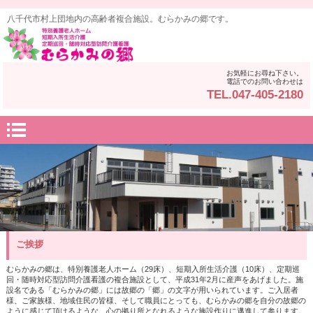
八千代市村上団地内の高齢者複合施設。むらかみの郷です。
お気軽にお尋ね下さい。
電話でのお問い合わせは
TEL.047-405-2180
ご挨拶
むらかみの郷は、特別養護老人ホーム（29床）、短期入所生活介護（10床）、定期巡
回・随時対応型訪問介護看護の複合施設として、平成31年2月に産声をあげました。施
設名である「むらかみの郷」には故郷の「郷」の文字が用いられています。ご入居者
様、ご家族様、地域住民の皆様、そして職員にとっても、むらかみの郷を自分の故郷の
ように感じて頂けるような、心の拠り所となれるような施設作りに邁進して参ります。