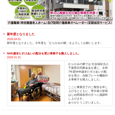
新年度となりました
2026.04.01
新年度となりました。今年度も「むらかみの郷」をよろしくお願いします。
NHK歳末たすけあいの配分を受け車椅子を購入しました。
2026.01.31
むらかみの郷では 社会福祉法人
千葉県共同募金会を通じ、令和
7年度NHK歳末たすけあいの配
分を受け、自動ブレーキ機能付
き車椅子を購入しました。
ここに事業完了のご報告を申し
上げるとともに、寄付者の皆様
はじめ関係各所の方々に感謝申
し上げます。
ありがとうございました。