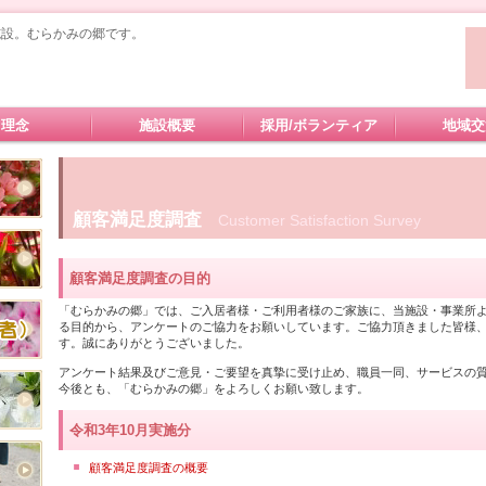
施設。むらかみの郷です。
理念
施設概要
採用/ボランティア
地域交
顧客満足度調査
Customer Satisfaction Survey
顧客満足度調査の目的
「むらかみの郷」では、ご入居者様・ご利用者様のご家族に、当施設・事業所
る目的から、アンケートのご協力をお願いしています。ご協力頂きました皆様
す。誠にありがとうございました。
アンケート結果及びご意見・ご要望を真摯に受け止め、職員一同、サービスの
今後とも、「むらかみの郷」をよろしくお願い致します。
令和3年10月実施分
顧客満足度調査の概要