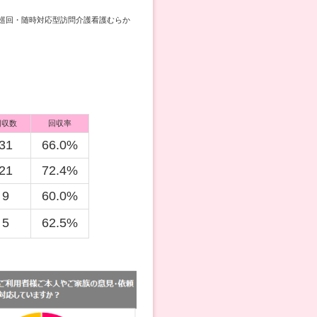
巡回・随時対応型訪問介護看護むらか
回収数
回収率
31
66.0%
21
72.4%
9
60.0%
5
62.5%