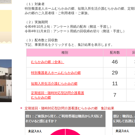
（１）対象者
特別養護老人ホームむらかみの郷、短期入所生活介護むらかみの郷、定期
みの郷のご入居者様・ご利用者様・ご家族。
（２）実施期間
令和4年10月上旬：アンケート用紙の配布（郵送・手渡し）
令和4年11月末日：アンケート用紙の回収締め切り（郵送・手渡し）
（３）配布数と回収数
下記、事業所名をクリックすると、集計結果を表示します。
種別
配布数
46
むらかみの郷（全体）
29
特別養護老人ホームむらかみの郷
11
短期入所生活介護むらかみの郷
定期巡回・随時対応型訪問介護看護
7
むらかみの郷
定期巡回・随時対応型訪問介護看護むらかみの郷 集計結果