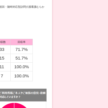
巡回・随時対応型訪問介護看護むらか
回収数
回収率
33
71.7%
15
51.7%
11
100.0%
7
100.0%