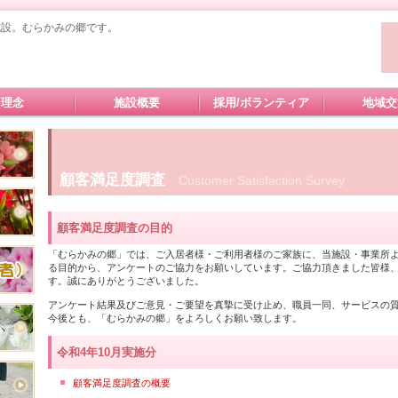
施設。むらかみの郷です。
理念
施設概要
採用/ボランティア
地域交
顧客満足度調査
Customer Satisfaction Survey
顧客満足度調査の目的
「むらかみの郷」では、ご入居者様・ご利用者様のご家族に、当施設・事業所
る目的から、アンケートのご協力をお願いしています。ご協力頂きました皆様
す。誠にありがとうございました。
アンケート結果及びご意見・ご要望を真摯に受け止め、職員一同、サービスの
今後とも、「むらかみの郷」をよろしくお願い致します。
令和4年10月実施分
顧客満足度調査の概要