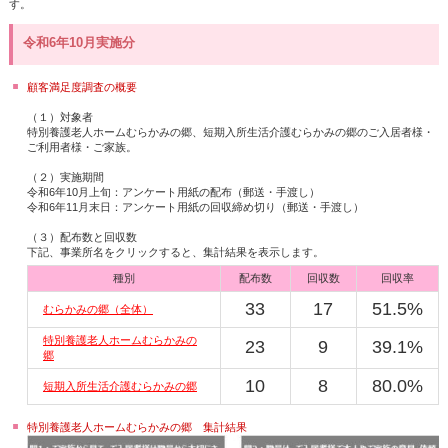
す。
令和6年10月実施分
顧客満足度調査の概要
（１）対象者
特別養護老人ホームむらかみの郷、短期入所生活介護むらかみの郷のご入居者様・
ご利用者様・ご家族。
（２）実施期間
令和6年10月上旬：アンケート用紙の配布（郵送・手渡し）
令和6年11月末日：アンケート用紙の回収締め切り（郵送・手渡し）
（３）配布数と回収数
下記、事業所名をクリックすると、集計結果を表示します。
種別
配布数
回収数
回収率
33
17
51.5%
むらかみの郷（全体）
特別養護老人ホームむらかみの
23
9
39.1%
郷
10
8
80.0%
短期入所生活介護むらかみの郷
特別養護老人ホームむらかみの郷 集計結果